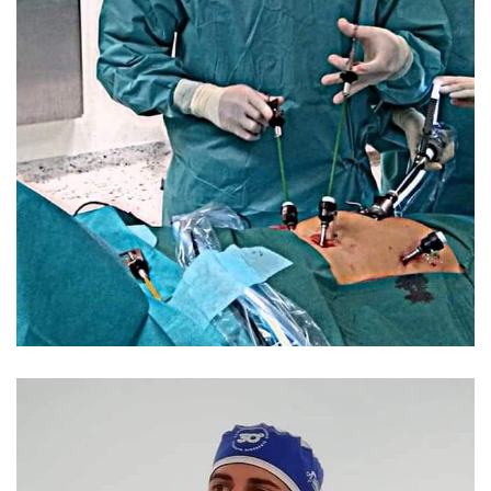
Paziente
rimozione di emorroidi
trombizzate
Da 130 €
Dottore eccellente ,bravo ,educato è ti
spiega tutto nella perfezione lo consiglio
vivamente Grazie di tutto dottore
Paziente
rimozione di corpo estraneo
Da 130 €
Professionalità e competenza ,sempre