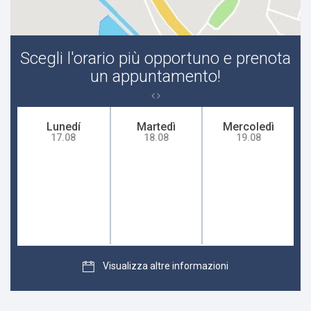
Neoplasia
Scegli l'orario più opportuno e prenota
Bruciore di stomaco
un appuntamento!
Litiasi biliare
Lunedí
Martedì
Mercoledì
17.08
Tumori dello stomaco
18.08
19.08
Colestasi
Adenoma
Adenomioma
Visualizza altre informazioni
malattie gastrointestinali