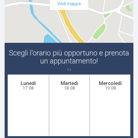
Vedi mappa
Occlusione intestinale
Polipo
ragade anale
Scegli l'orario più opportuno e prenota
Sangue nelle feci
un appuntamento!
Tumore dello stomaco
Lunedí
Martedì
Mercoledì
17.08
18.08
19.08
Unghia Incarnita
Verruca
Ascesso perianale