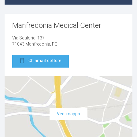
Fibroma
Cancro allo stomaco
Manfredonia Medical Center
Proctite
Via Scaloria, 137
71043 Manfredonia, FG
Basalioma
Chiama il dottore
Ragade
Cheratosi
Tumori dell’intestino
Vedi mappa
Cancro
Gozzo