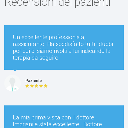
Recensioni dei pazienti
130 €
Un eccellente professionista,
rassicurante. Ha soddisfatto tutti i dubbi
per cui ci siamo rivolti a lui indicando la
terapia da seguire.
trattamento delle emorroidi
130 €
Paziente
La mia prima visita con il dottore
Imbriani è stata eccellente . Dottore