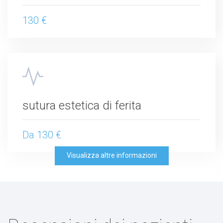
130 €
sutura estetica di ferita
Da 130 €
Visualizza altre informazioni
trattamento della ragade anale