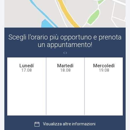
Stipsi
Carcinoma
Scegli l'orario più opportuno e prenota
Lipomatosi
un appuntamento!
Stitichezza
Lunedí
Martedì
Mercoledì
17.08
18.08
19.08
Dispepsia
Ernia iatale
Tumore della tiroide
Chirurgia obesità
Visualizza altre informazioni