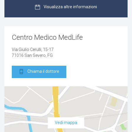
Ascesso sacrococcigeo
Visualizza altre informazioni
Cicatrici inestetiche
Fibromi penduli
Centro Medico MedLife
Fistola sacrococcigea
Via Giulio Cerulli, 15-17
71016 San Severo, FG
Neoformazioni cutanee
Chiama il dottore
Nei
Dolore
Prolasso rettale
Vedi mappa
Rettocele