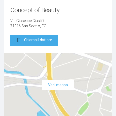
Ipotiroidismo
Concept of Beauty
Calcolosi biliare
Via Giuseppe Giusti 7
71016 San Severo, FG
Reflusso gastroesofageo (esofagite)
Chiama il dottore
Peritonite
Epigastralgia
Pancreatite
Vedi mappa
nodulo mammario