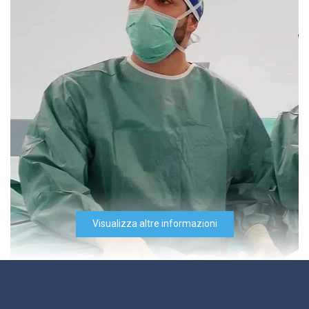
disponibile e attento.
Paziente
incisione di cisti o seno pilonidale
Da 130 €
Molto professionali e cordiale e
disponibile bravo
Paziente
Visualizza altre informazioni
Interventi di chirurgia
laparoscopica e mini-invasiva
130 €
Abbiamo effettuato una visita