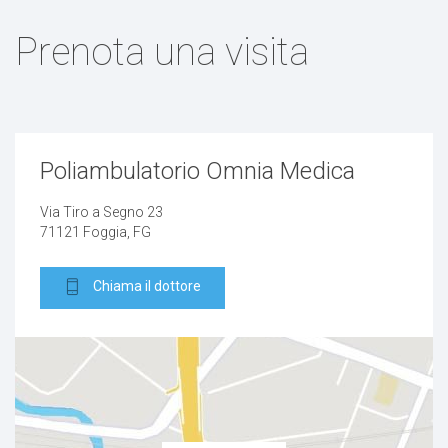
Ernia Inguinale
Prenota una visita
Ernia ombelicale
Fistola
Fistola perianale
Poliambulatorio Omnia Medica
Via Tiro a Segno 23
Fistola pilonidale
71121 Foggia, FG
Laparocele
Chiama il dottore
Lipoma
Neoformazione
Nevo